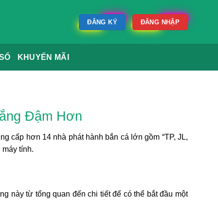
ĐĂNG KÝ
ĐĂNG NHẬP
 SỐ
KHUYẾN MÃI
Thắng Đậm Hơn
ung cấp hơn 14 nhà phát hành bắn cá lớn gồm “TP, JL,
 máy tính.
ng này từ tổng quan đến chi tiết để có thể bắt đầu một